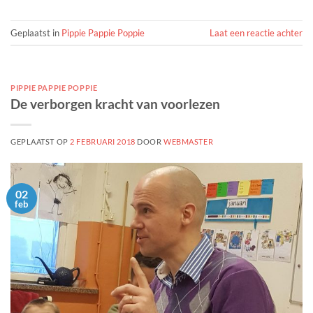
Geplaatst in
Pippie Pappie Poppie
Laat een reactie achter
PIPPIE PAPPIE POPPIE
De verborgen kracht van voorlezen
GEPLAATST OP
2 FEBRUARI 2018
DOOR
WEBMASTER
02
feb