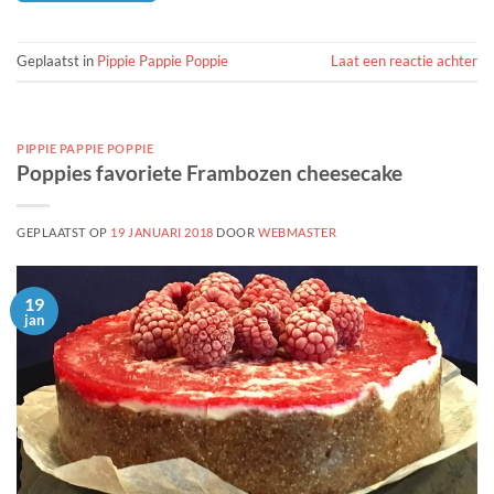
Geplaatst in
Pippie Pappie Poppie
Laat een reactie achter
PIPPIE PAPPIE POPPIE
Poppies favoriete Frambozen cheesecake
GEPLAATST OP
19 JANUARI 2018
DOOR
WEBMASTER
19
jan