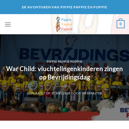
Ga
DE AVONTUREN VAN PIPPIE PAPPIE EN POPPIE
naar
inhoud
0
PIPPIE PAPPIE POPPIE
War Child: vluchtelingenkinderen zingen
op Bevrijdingsdag
GEPLAATST OP
30 MEI 2018
DOOR
WEBMASTER