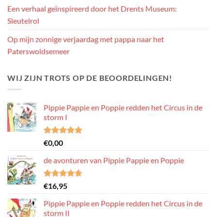
Een verhaal geïnspireerd door het Drents Museum:
Sleutelrol
Op mijn zonnige verjaardag met pappa naar het
Paterswoldsemeer
WIJ ZIJN TROTS OP DE BEOORDELINGEN!
Pippie Pappie en Poppie redden het Circus in de
storm I
Waardering
€
0,00
5.00
uit 5
de avonturen van Pippie Pappie en Poppie
Waardering
€
16,95
4.71
uit 5
Pippie Pappie en Poppie redden het Circus in de
storm II