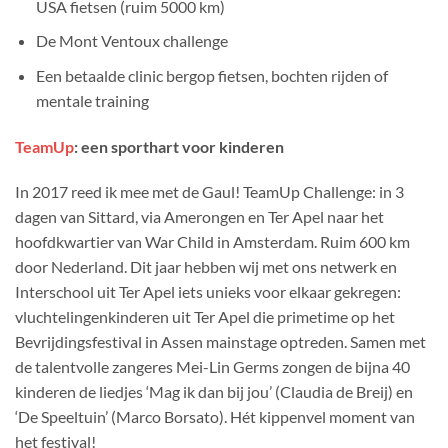
USA fietsen (ruim 5000 km)
De Mont Ventoux challenge
Een betaalde clinic bergop fietsen, bochten rijden of
mentale training
TeamUp
: een sporthart voor kinderen
In 2017 reed ik mee met de Gaul! TeamUp Challenge: in 3
dagen van Sittard, via Amerongen en Ter Apel naar het
hoofdkwartier van War Child in Amsterdam. Ruim 600 km
door Nederland. Dit jaar hebben wij met ons netwerk en
Interschool uit Ter Apel iets unieks voor elkaar gekregen:
vluchtelingenkinderen uit Ter Apel die primetime op het
Bevrijdingsfestival in Assen mainstage optreden. Samen met
de talentvolle zangeres Mei-Lin Germs zongen de bijna 40
kinderen de liedjes ‘Mag ik dan bij jou’ (Claudia de Breij) en
‘De Speeltuin’ (Marco Borsato). Hét kippenvel moment van
het festival!